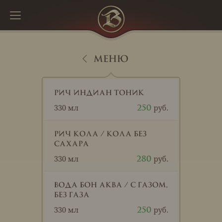
menu
меню
МЕНЮ
СОБЫТИЯ
О НАС
ОСНОВНОЕ МЕНЮ
НОВОСТИ
О РЕСТОРАНЕ
Рич индиан тоник
330 мл
250
КАРТА БАРА
АФИША
ТИЯ
О ПИВОВАРНЕ
ЛЕТНЕЕ МЕНЮ
ДЛЯ ДЕТЕЙ
И
Рич кола / кола без
ГАЛЕРЕЯ
сахара
ДЕТСКОЕ МЕНЮ
ВЫ
330 мл
280
АКТЫ
Вода Бон Аква / с газом,
без газа
ИРОВАНИЕ
330 мл
250