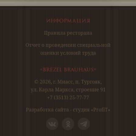
Информация
Правила ресторана
Отчет о проведении специальной
оценки условий труда
«Brezel Brauhaus»
© 2026, г. Миасс, п. Тургояк,
ул. Карла Маркса, строение 91
+7 (3513) 25-77-77
Разработка сайта
- студия «
ProfiT
»