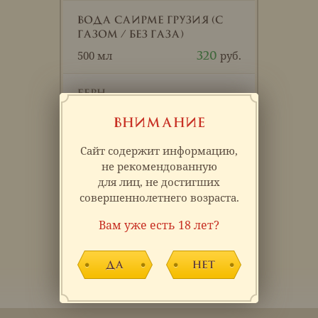
Вода Саирме Грузия (с
газом / без газа)
500 мл
320
Берн
330 мл
290
ВНИМАНИЕ
Сайт содержит информацию,
Сок в ассортименте
не рекомендованную
250 мл
150
для лиц, не достигших
совершеннолетнего возраста.
Морс
Вам уже есть 18 лет?
250 мл
110
Да
Нет